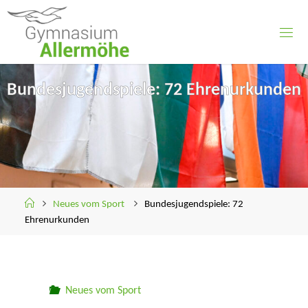
Skip
to
content
Bundesjugendspiele: 72 Ehrenurkunden
Home
Neues vom Sport
Bundesjugendspiele: 72
Ehrenurkunden
Neues vom Sport