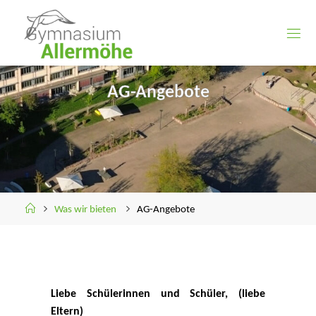
Skip
to
content
AG-Angebote
Home
Was wir bieten
AG-Angebote
Liebe Schülerinnen und Schüler, (liebe
Eltern)