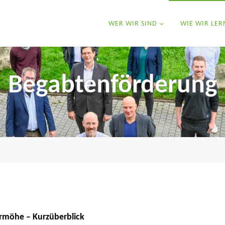
WER WIR SIND
WIE WIR LER
Begabtenförderung
möhe – Kurzüberblick