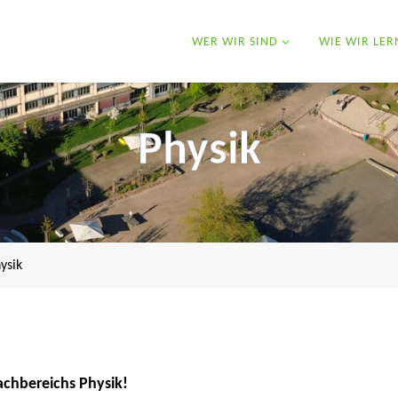
WER WIR SIND
WIE WIR LER
Physik
ysik
achbereichs Physik!