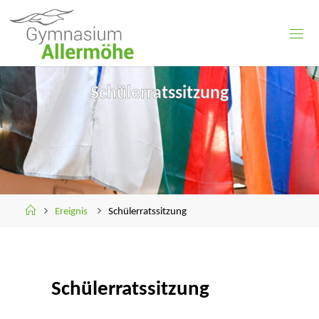
Skip
to
content
Schülerratssitzung
Home
Ereignis
Schülerratssitzung
Schülerratssitzung