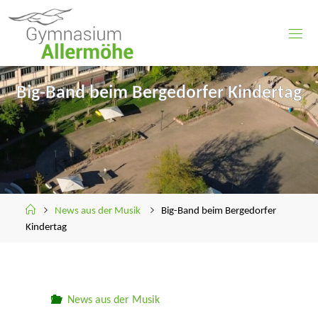
Skip
to
content
Big-Band beim Bergedorfer Kindertag
Home
News aus der Musik
Big-Band beim Bergedorfer
Kindertag
News aus der Musik