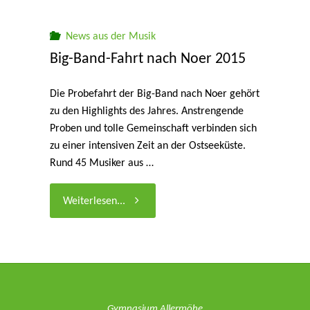
nach
Noer
News aus der Musik
Big-Band-Fahrt nach Noer 2015
2016"
Die Probefahrt der Big-Band nach Noer gehört
zu den Highlights des Jahres. Anstrengende
Proben und tolle Gemeinschaft verbinden sich
zu einer intensiven Zeit an der Ostseeküste.
Rund 45 Musiker aus …
"Big-
Weiterlesen...
Band-
Fahrt
nach
Gymnasium Allermöhe