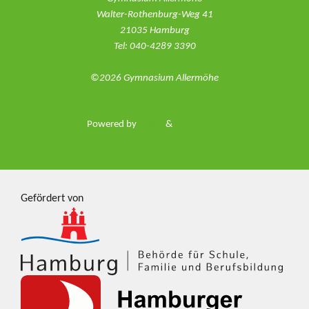
Walter-Rothenburg-Weg 41
Noer
21035 Hamburg
Tel: 040-4289 3390
2015"
©2026 Gymnasium Allermöhe
Powered by
Fluida
&
WordPress.
Gefördert von