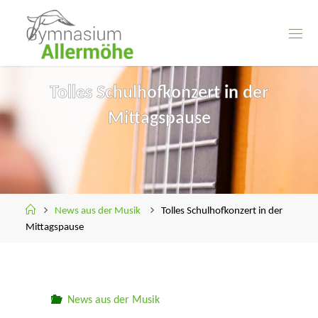
Skip
to
content
Tolles Schulhofkonzert in der
Mittagspause
Home
News aus der Musik
Tolles Schulhofkonzert in der
Mittagspause
News aus der Musik