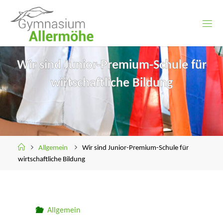
Skip
to
content
Wir sind Junior-Premium-Schule für
wirtschaftliche Bildung
Home
Allgemein
Wir sind Junior-Premium-Schule für
wirtschaftliche Bildung
Allgemein