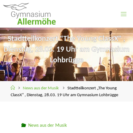
Skip
to
content
Stadtteilkonzert "The Young ClassX" ,
Dienstag, 28.03. 19 Uhr am Gymnasium
Lohbrügge
Home
News aus der Musik
Stadtteilkonzert „The Young
ClassX“ , Dienstag, 28.03. 19 Uhr am Gymnasium Lohbrügge
News aus der Musik