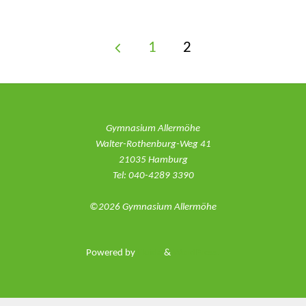
gewinnen
1
2
Hamburger
Seitennummerie
Band-
Wettbewerb"
der
Gymnasium Allermöhe
Walter-Rothenburg-Weg 41
21035 Hamburg
Beiträge
Tel: 040-4289 3390
©2026 Gymnasium Allermöhe
Powered by
Fluida
&
WordPress.