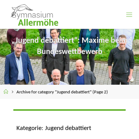
Skip
to
content
„Jugend debattiert“: Maxime beim
Bundeswettbewerb
Home
Archive for category "Jugend debattiert"
(Page 2)
Kategorie:
Jugend debattiert