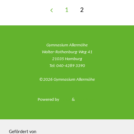
1
2
Seitennummerie
der
Gymnasium Allermöhe
Walter-Rothenburg-Weg 41
21035 Hamburg
Beiträge
Tel: 040-4289 3390
©2026 Gymnasium Allermöhe
Powered by
Fluida
&
WordPress.
Gefördert von