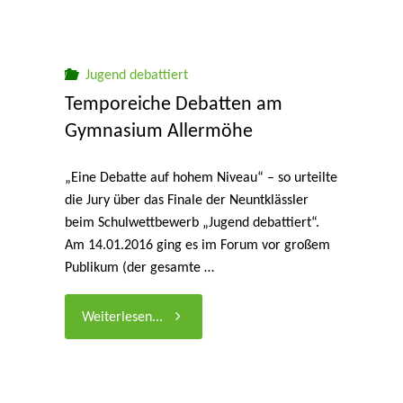
Maxime
fährt
Jugend debattiert
Temporeiche Debatten am
zum
Gymnasium Allermöhe
Finale
„Eine Debatte auf hohem Niveau“ – so urteilte
die Jury über das Finale der Neuntklässler
nach
beim Schulwettbewerb „Jugend debattiert“.
Berlin!"
Am 14.01.2016 ging es im Forum vor großem
Publikum (der gesamte …
"Temporeiche
Weiterlesen...
Debatten
am