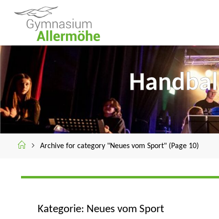
Skip
to
G
content
Y
M
N
A
S
I
Handball
U
M
A
L
L
E
R
M
Home
Archive for category "Neues vom Sport"
(Page 10)
Ö
H
E
Kategorie:
Neues vom Sport