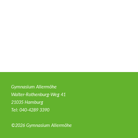
–
Klarer
Sieg
im
Landesfinale"
Gymnasium Allermöhe
Walter-Rothenburg-Weg 41
21035 Hamburg
Tel: 040-4289 3390
©2026 Gymnasium Allermöhe